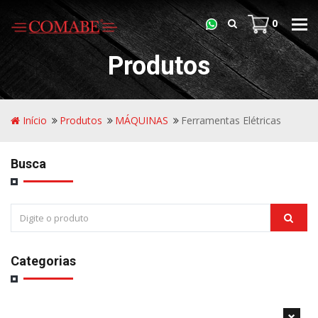
0
Tog
navi
Produtos
Início
Produtos
MÁQUINAS
Ferramentas Elétricas
Busca
Categorias