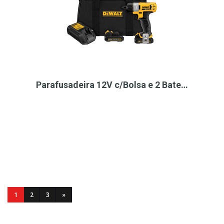
Parafusadeira 12V c/Bolsa e 2 Bate…
1
2
3
»