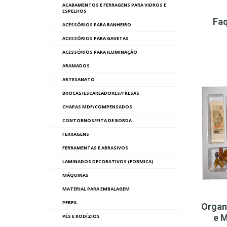
ACABAMENTOS E FERRAGENS PARA VIDROS E
ESPELHOS
Faq
ACESSÓRIOS PARA BANHEIRO
ACESSÓRIOS PARA GAVETAS
ACESSÓRIOS PARA ILUMINAÇÃO
ARAMADOS
ARTESANATO
BROCAS/ESCAREADORES/FRESAS
CHAPAS MDF/COMPENSADOS
CONTORNOS/FITA DE BORDA
FERRAGENS
FERRAMENTAS E ABRASIVOS
LAMINADOS DECORATIVOS (FORMICA)
MÁQUINAS
MATERIAL PARA EMBALAGEM
PERFIL
Organ
e 
PÉS E RODÍZIOS