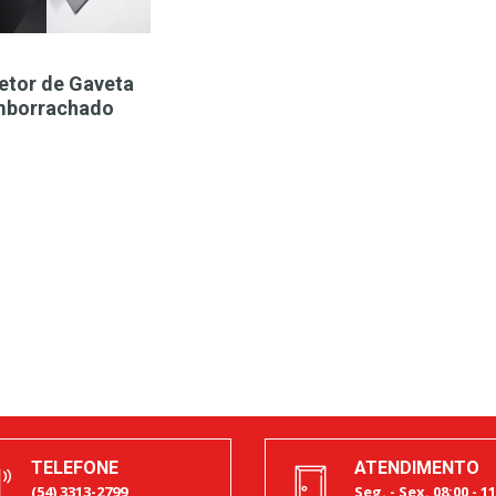
etor de Gaveta
mborrachado
TELEFONE
ATENDIMENTO
(54) 3313-2799
Seg. - Sex. 08:00 - 11