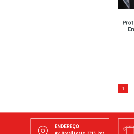
Prot
E
1
ENDEREÇO
Av. Brasil Leste, 2315, Pet