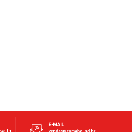
E-MAIL
:45 | 1
vendas@comabe.ind.br