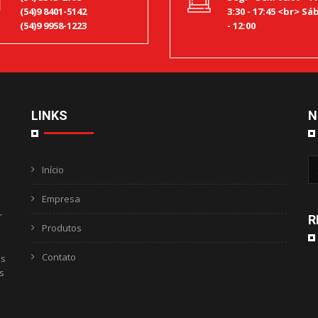
(54)9 8401-5142
3:30 - 17:45 <br> Sáb
(54)9 9958-1223
- 12:00
LINKS
N
Início
Empresa
r
R
Produtos
Contato
as
s