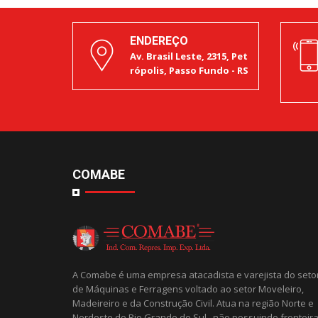
ENDEREÇO
Av. Brasil Leste, 2315, Pet
rópolis, Passo Fundo - RS
COMABE
A Comabe é uma empresa atacadista e varejista do seto
de Máquinas e Ferragens voltado ao setor Moveleiro,
Madeireiro e da Construção Civil. Atua na região Norte e
Nordeste do Rio Grande do Sul , não possuindo fronteir