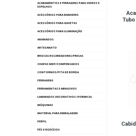
ACABAMENTOS E FERRAGENS PARA VIDROS E
ESPELHOS
Aca
ACESSÓRIOS PARA BANHEIRO
Tubo
ACESSÓRIOS PARA GAVETAS
ACESSÓRIOS PARA ILUMINAÇÃO
ARAMADOS
ARTESANATO
BROCAS/ESCAREADORES/FRESAS
CHAPAS MDF/COMPENSADOS
CONTORNOS/FITA DE BORDA
FERRAGENS
FERRAMENTAS E ABRASIVOS
LAMINADOS DECORATIVOS (FORMICA)
MÁQUINAS
MATERIAL PARA EMBALAGEM
PERFIL
Cabid
PÉS E RODÍZIOS