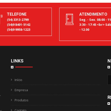
TELEFONE
ATENDIMENTO
(54) 3313-2799
Seg. - Sex. 08:00 - 11
(54)9 8401-5142
3:30 - 17:45 <br> Sáb
(54)9 9958-1223
- 12:00
LINKS
N
Início
Empresa
r
R
Produtos
Contato
as