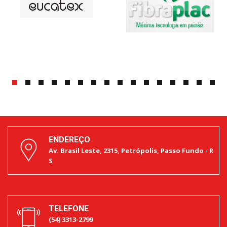
ENDEREÇO
Av. Brasil Leste, 2315, Petrópolis, Passo Fundo - R
S
TELEFONE
(54) 3313-2799