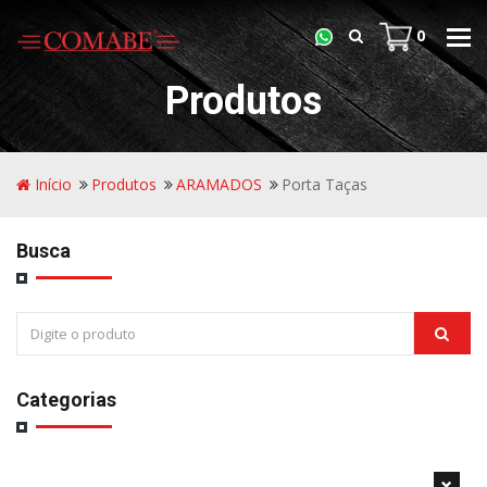
0
Tog
navi
Produtos
Início
Produtos
ARAMADOS
Porta Taças
Busca
Categorias