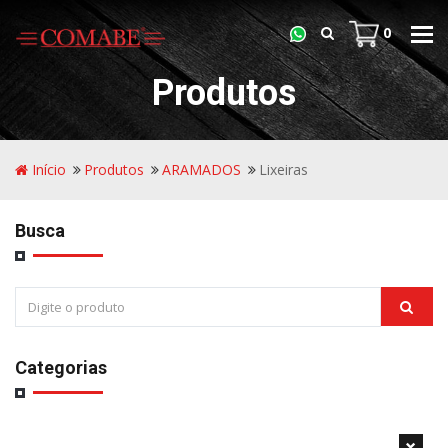
0
Tog
navi
Produtos
Início
Produtos
ARAMADOS
Lixeiras
Busca
Categorias