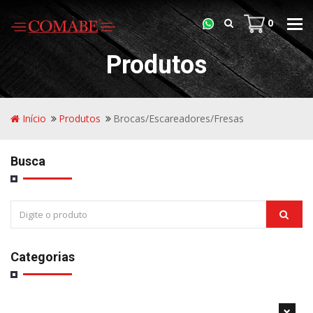
0
Tog
navi
Produtos
Início
Produtos
Brocas/Escareadores/Fresas
Busca
Categorias